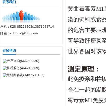
联系我们
黄曲霉毒素
M1
染的饲料或食
座机：028-85221603/13679068714
的危害主要表
邮箱：cdmore@163.com
可导致肝癌甚
世界各国对该
在线咨询
产品咨询(646036530)
测定原理：
售后服务(464713869)
经销商咨询(1437509467)
此
免疫
亲和柱
合在一起的凝
霉毒素
M1
免疫