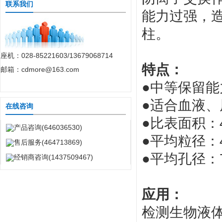
联系我们
能力过强，造
柱。
座机：028-85221603/13679068714
特点：
邮箱：cdmore@163.com
●
中等保留能
●
适合血液、
在线咨询
●
比表面积：45
产品咨询(646036530)
●
平均粒径：40
售后服务(464713869)
●
平均孔径：7
经销商咨询(1437509467)
应用：
检测生物液