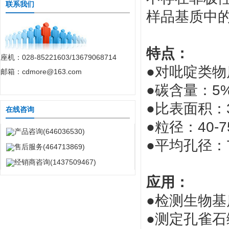
联系我们
样品基质中
特点：
座机：028-85221603/13679068714
●
对吡啶类物
邮箱：cdmore@163.com
●
碳含量：5
●
比表面积：30
在线咨询
●
粒径：40-7
产品咨询(646036530)
●
平均孔径：7
售后服务(464713869)
经销商咨询(1437509467)
应用：
●
检测生物基
●
测定孔雀石