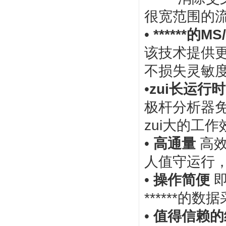
很宽范围的
•
******的M
该技术提供
不损失灵敏
•
zui
长运行
极杆分析器免
zui大的工
•
高通量
高
人值守运行
•
操作简便
******的
•
值得信赖的