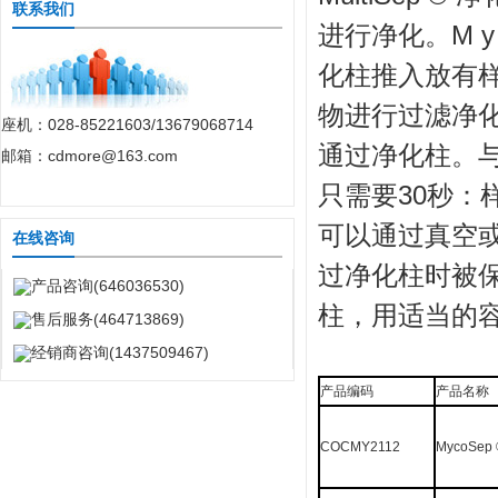
联系我们
进行净化。M y 
化柱推入放有
物进行过滤净
座机：028-85221603/13679068714
通过净化柱。与M
邮箱：cdmore@163.com
只需要30秒：
可以通过真空
在线咨询
过净化柱时被
产品咨询(646036530)
柱，用适当的
售后服务(464713869)
经销商咨询(1437509467)
产品编码
产品名称
COCMY2112
MycoSep